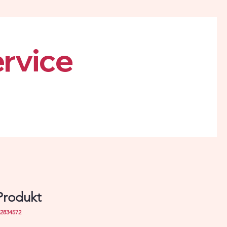
ervice
 Produkt
42834572